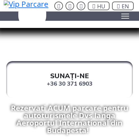
insta
fb
be
HU
EN
HU
EN
Sunteți aici:
Acasă
SUNAȚI-NE
+36 30 371 6903
Rezervati ACUM parcare pentru
autoturismele Dvs langa
Aeroportul International din
Budapesta!